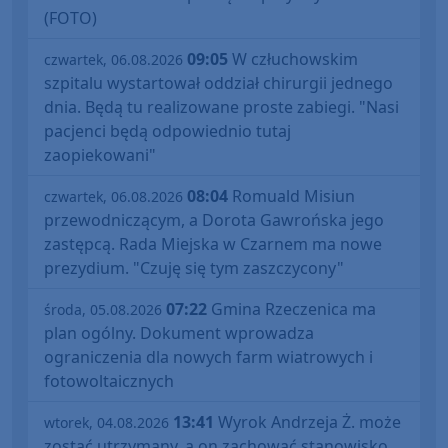
(FOTO)
09:05
W człuchowskim
czwartek, 06.08.2026
szpitalu wystartował oddział chirurgii jednego
dnia. Będą tu realizowane proste zabiegi. "Nasi
pacjenci będą odpowiednio tutaj
zaopiekowani"
08:04
Romuald Misiun
czwartek, 06.08.2026
przewodniczącym, a Dorota Gawrońska jego
zastępcą. Rada Miejska w Czarnem ma nowe
prezydium. "Czuję się tym zaszczycony"
07:22
Gmina Rzeczenica ma
środa, 05.08.2026
plan ogólny. Dokument wprowadza
ograniczenia dla nowych farm wiatrowych i
fotowoltaicznych
13:41
Wyrok Andrzeja Ż. może
wtorek, 04.08.2026
zostać utrzymany, a on zachować stanowisko