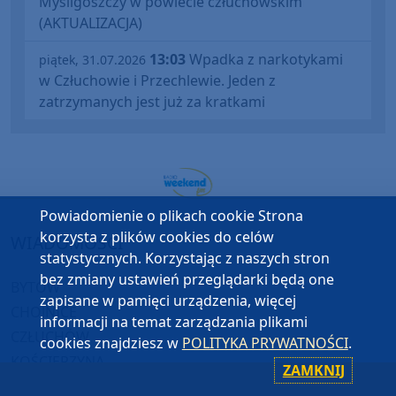
Myśligoszczy w powiecie człuchowskim
(AKTUALIZACJA)
13:03
Wpadka z narkotykami
piątek, 31.07.2026
w Człuchowie i Przechlewie. Jeden z
zatrzymanych jest już za kratkami
Powiadomienie o plikach cookie Strona
korzysta z plików cookies do celów
WIADOMOŚCI
statystycznych. Korzystając z naszych stron
bez zmiany ustawień przeglądarki będą one
BYTÓW
zapisane w pamięci urządzenia, więcej
CHOJNICE
informacji na temat zarządzania plikami
CZŁUCHÓW
cookies znajdziesz w
POLITYKA PRYWATNOŚCI
.
KOŚCIERZYNA
ZAMKNIJ
SĘPÓLNO KRAJEŃSKIE