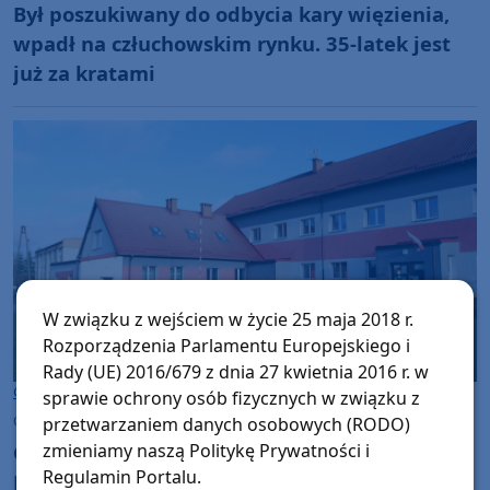
Był poszukiwany do odbycia kary więzienia,
wpadł na człuchowskim rynku. 35-latek jest
już za kratami
W związku z wejściem w życie 25 maja 2018 r.
Rozporządzenia Parlamentu Europejskiego i
Rady (UE) 2016/679 z dnia 27 kwietnia 2016 r. w
Gmina Czarne
sprawie ochrony osób fizycznych w związku z
czwartek, 30 lipca 2026, 11:20
przetwarzaniem danych osobowych (RODO)
Co dalej z budynkiem zlikwidowanej Szkoły
zmieniamy naszą Politykę Prywatności i
Regulamin Portalu.
Podstawowej w Krzemieniewie? Burmistrz