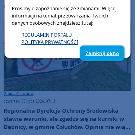
Czarnego powołał do tego specjalny zespół
Prosimy o zapoznanie się ze zmianami. Więcej
informacji na temat przetwarzania Twoich
danych osobowych znajdziesz tutaj:
REGULAMIN PORTALU
POLITYKA PRYWATNOŚCI
Zamknij okno
Gmina Człuchów
czwartek, 30 lipca 2026, 07:13
Regionalna Dyrekcja Ochrony Środowiska
stawia warunki, ale zgadza się na kurniki w
Dębnicy, w gminie Człuchów. Opinia nie wiąże
jednak rąk wójtowi